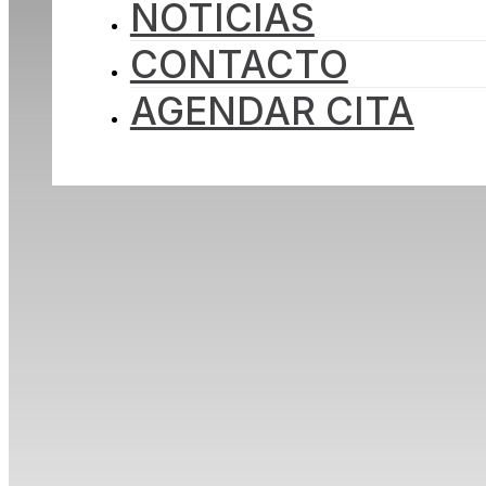
NOTICIAS
INICIO
NOSOTROS
CONTACTO
PROYECTOS
INVERSIÓN
NOTICIAS
AGENDAR CITA
CONTACTO
AGENDAR CITA