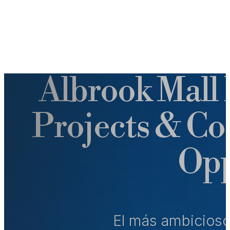
Albrook Mall 
Projects & C
Opp
El más ambicios