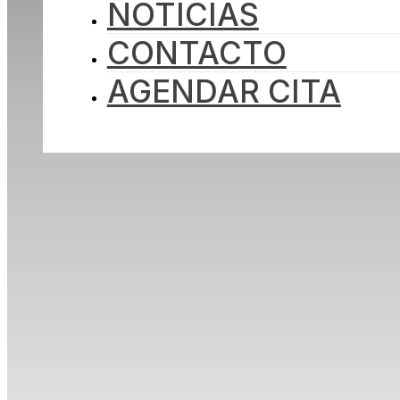
NOTICIAS
INICIO
NOSOTROS
CONTACTO
PROYECTOS
INVERSIÓN
NOTICIAS
AGENDAR CITA
CONTACTO
AGENDAR CITA