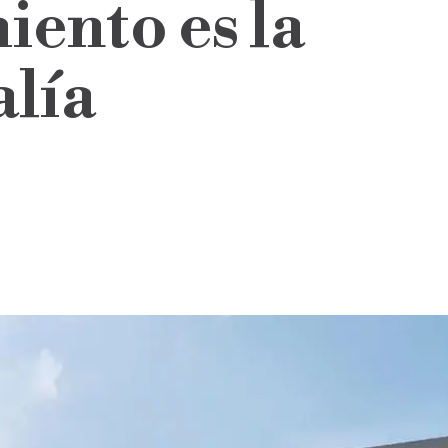
ento es la
alía