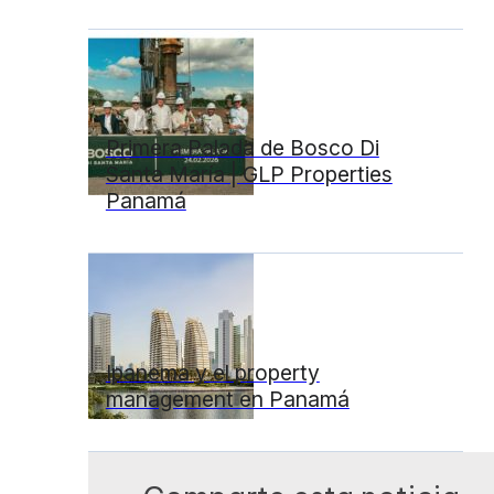
Primera Palada de Bosco Di
Santa María | GLP Properties
Panamá
Ipanema y el property
management en Panamá