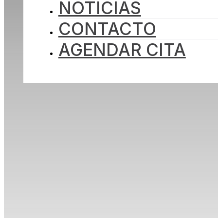
NOTICIAS
INICIO
NOSOTROS
CONTACTO
PROYECTOS
INVERSIÓN
NOTICIAS
AGENDAR CITA
CONTACTO
AGENDAR CITA